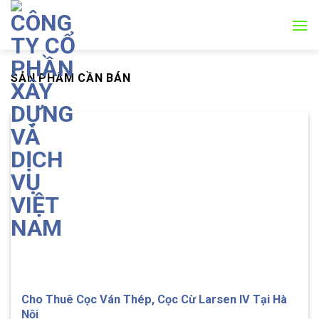
Skip
to
content
SẢN PHẨM CẦN BÁN
Cho Thuê Cọc Ván Thép, Cọc Cừ Larsen IV Tại Hà
Nội