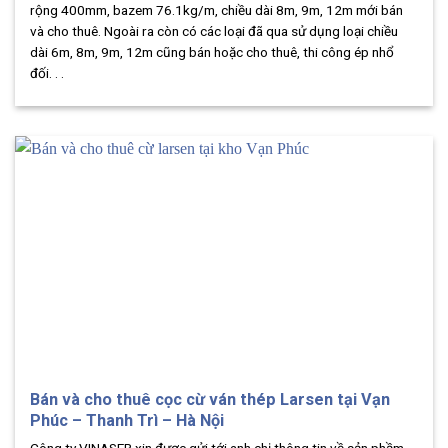
rộng 400mm, bazem 76.1kg/m, chiều dài 8m, 9m, 12m mới bán
và cho thuê. Ngoài ra còn có các loại đã qua sử dụng loại chiều
dài 6m, 8m, 9m, 12m cũng bán hoặc cho thuê, thi công ép nhổ
đối. . .
Bán và cho thuê cọc cừ ván thép Larsen tại Vạn
Phúc – Thanh Trì – Hà Nội
Công ty VINASER xin được gửi tới anh chị thông tin về sản phầm